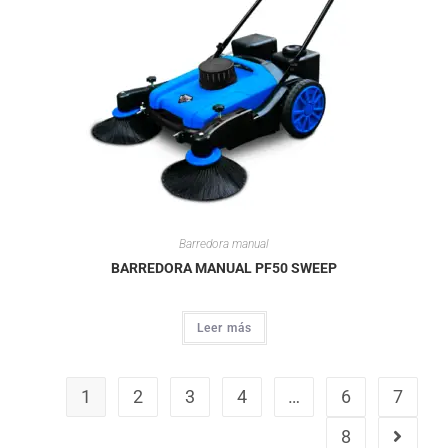
Barredora manual
BARREDORA MANUAL PF50 SWEEP
Leer más
1
2
3
4
…
6
7
8