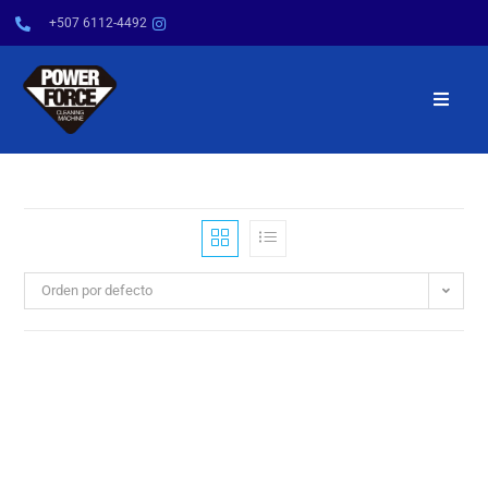
+507 6112-4492
INICIO
NOSOTROS
PRODUCTOS
Orden por defecto
SERVICIOS
POWER TIPS
CONTÁCTENOS