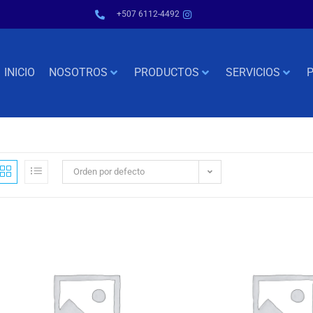
+507 6112-4492
INICIO
NOSOTROS
PRODUCTOS
SERVICIOS
P
Orden por defecto