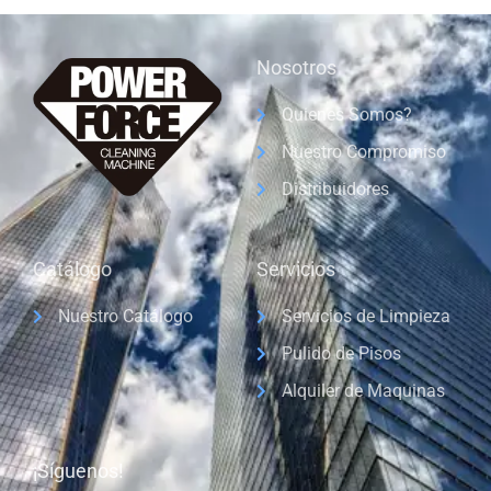
Nosotros
Quienes Somos?
Nuestro Compromiso
Distribuidores
Catálogo
Servicios
Nuestro Catálogo
Servicios de Limpieza
Pulido de Pisos
Alquiler de Maquinas
¡Síguenos!