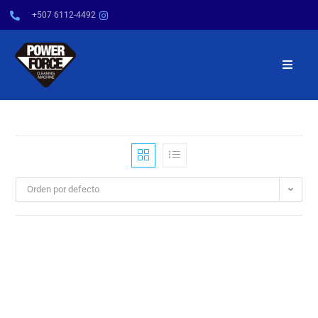
+507 6112-4492
INICIO
NOSOTROS
PRODUCTOS
Orden por defecto
SERVICIOS
POWER TIPS
CONTÁCTENOS