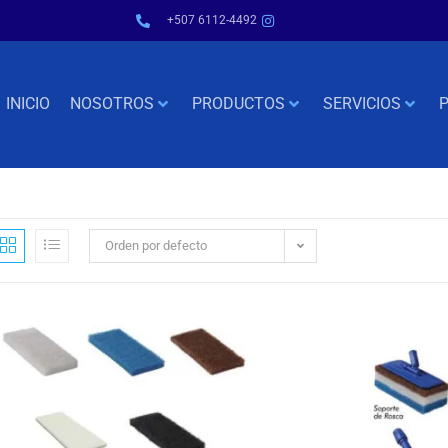
+507 6112-4492
INICIO
NOSOTROS
PRODUCTOS
SERVICIOS
P
Orden por defecto