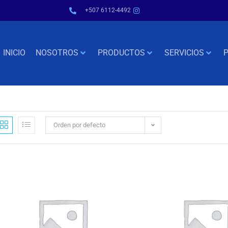
+507 6112-4492
INICIO
NOSOTROS
PRODUCTOS
SERVICIOS
P
Orden por defecto