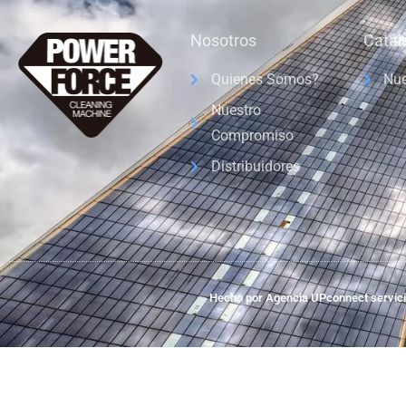
Nosotros
Catál
Quienes Somos?
Nue
Nuestro
Compromiso
Distribuidores
Hecho por Agencia UPconnect servicio