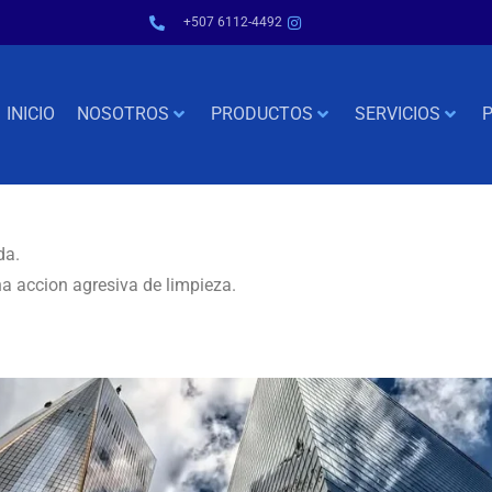
+507 6112-4492
INICIO
NOSOTROS
PRODUCTOS
SERVICIOS
P
da.
na accion agresiva de limpieza.