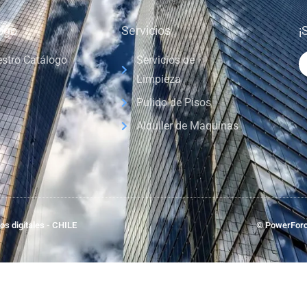
ogo
Servicios
¡
stro Catálogo
Servicios de
Limpieza
Pulido de Pisos
Alquiler de Maquinas
s digitales - CHILE
© PowerForc