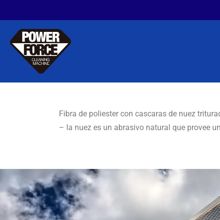
Fibra de poliester con cascaras de nuez tritura
– la nuez es un abrasivo natural que provee u