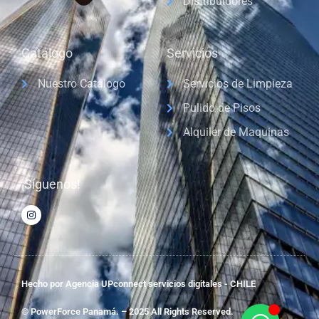
Distribuidores
Catálogo
Servicios
Nuestro Catálogo
Servicios de Limpieza
Pulido de Pisos
Alquiler de Maquinas
¡Síguenos!
Hecho por Agencia UPconnect servicios digitales - CHILE
© PowerForce Panamá. – 2025 All Rights Reserved.