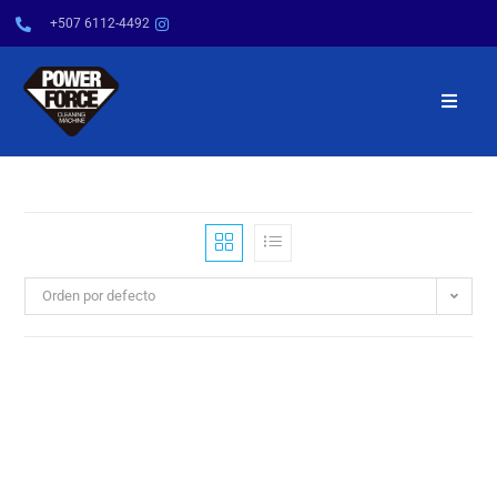
+507 6112-4492
INICIO
NOSOTROS
PRODUCTOS
Orden por defecto
SERVICIOS
POWER TIPS
CONTÁCTENOS