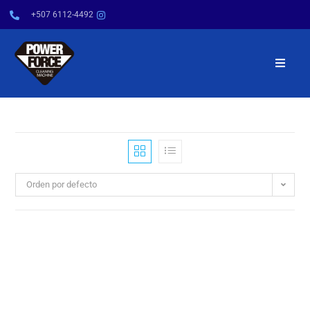
+507 6112-4492
INICIO
NOSOTROS
PRODUCTOS
Orden por defecto
SERVICIOS
POWER TIPS
CONTÁCTENOS