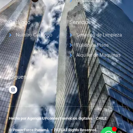
Distribuidores
Catálogo
Servicios
Nuestro Catálogo
Servicios de Limpieza
Pulido de Pisos
Alquiler de Maquinas
¡Síguenos!
Hecho por Agencia UPconnect servicios digitales - CHILE
© PowerForce Panamá. – 2025 All Rights Reserved.