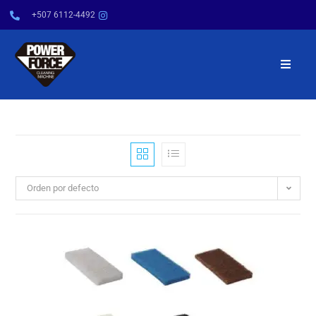
+507 6112-4492
INICIO
NOSOTROS
PRODUCTOS
Orden por defecto
SERVICIOS
POWER TIPS
CONTÁCTENOS