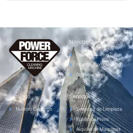
Nosotros
Quienes Somos?
Nuestro Compromiso
Distribuidores
Catálogo
Servicios
Nuestro Catálogo
Servicios de Limpieza
Pulido de Pisos
Alquiler de Maquinas