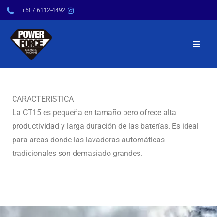
+507 6112-4492
INICIO
NOSOTROS
CARACTERISTICA
La CT15 es pequeña en tamaño pero ofrece alta
PRODUCTOS
productividad y larga duración de las baterías. Es ideal
para areas donde las lavadoras automáticas
SERVICIOS
tradicionales son demasiado grandes.
POWER TIPS
CONTÁCTENOS