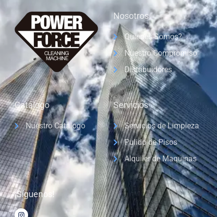
Nosotros
Quienes Somos?
Nuestro Compromiso
Distribuidores
Catálogo
Servicios
Nuestro Catálogo
Servicios de Limpieza
Pulido de Pisos
Alquiler de Maquinas
¡Síguenos!