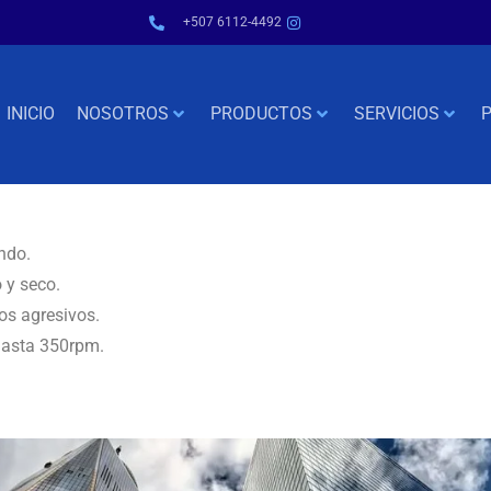
+507 6112-4492
INICIO
NOSOTROS
PRODUCTOS
SERVICIOS
P
ndo.
 y seco.
os agresivos.
hasta 350rpm.