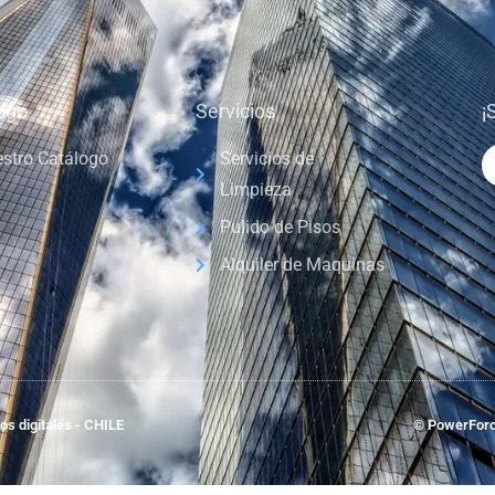
ogo
Servicios
¡
stro Catálogo
Servicios de
Limpieza
Pulido de Pisos
Alquiler de Maquinas
s digitales - CHILE
© PowerForc