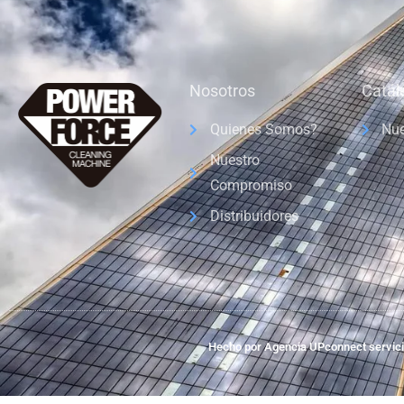
Nosotros
Catál
Quienes Somos?
Nue
Nuestro
Compromiso
Distribuidores
Hecho por Agencia UPconnect servicio