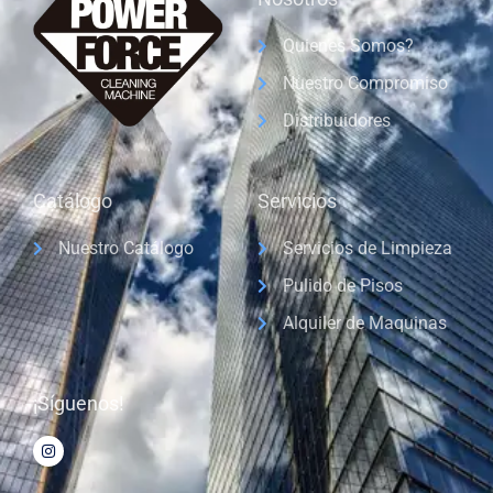
Quienes Somos?
Nuestro Compromiso
Distribuidores
Catálogo
Servicios
Nuestro Catálogo
Servicios de Limpieza
Pulido de Pisos
Alquiler de Maquinas
¡Síguenos!