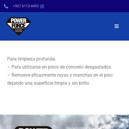
+507 6112-4492
INICIO
NOSOTROS
Para limpieza profunda.
– Para utilizarse en pisos de concreto desgastados.
PRODUCTOS
– Remueve eficazmente rayas y manchas en el piso
dejando una superficie limpia y sin brillo.
SERVICIOS
POWER TIPS
CONTÁCTENOS
Nosotros