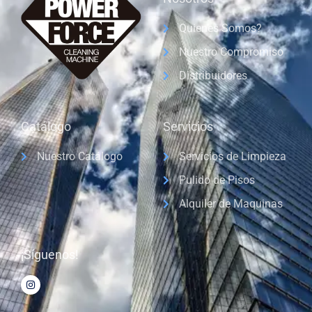
Quienes Somos?
Nuestro Compromiso
Distribuidores
Catálogo
Servicios
Nuestro Catálogo
Servicios de Limpieza
Pulido de Pisos
Alquiler de Maquinas
¡Síguenos!