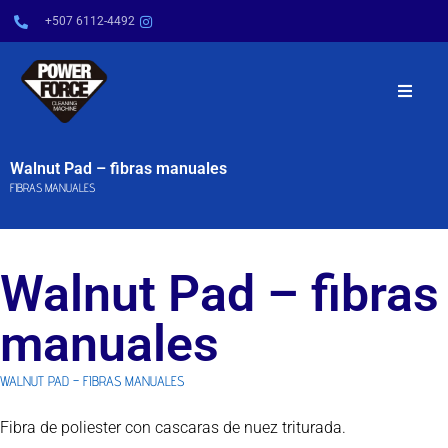
+507 6112-4492
INICIO
Walnut Pad – fibras manuales
FIBRAS MANUALES
NOSOTROS
PRODUCTOS
Walnut Pad – fibras
SERVICIOS
manuales
POWER TIPS
WALNUT PAD – FIBRAS MANUALES
Fibra de poliester con cascaras de nuez triturada.
CONTÁCTENOS