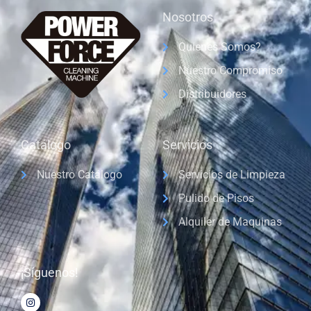
Nosotros
Quienes Somos?
Nuestro Compromiso
Distribuidores
Catálogo
Servicios
Nuestro Catálogo
Servicios de Limpieza
Pulido de Pisos
Alquiler de Maquinas
¡Síguenos!