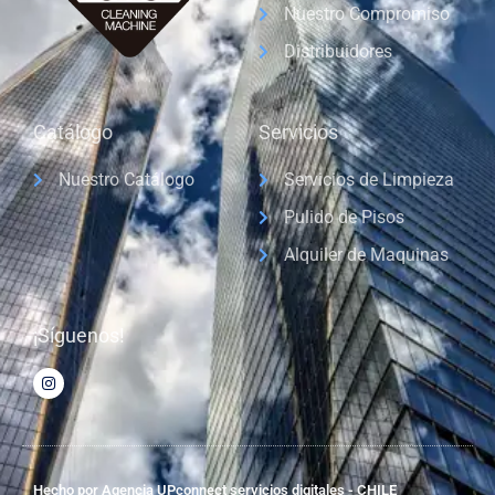
Nuestro Compromiso
Distribuidores
Catálogo
Servicios
Nuestro Catálogo
Servicios de Limpieza
Pulido de Pisos
Alquiler de Maquinas
¡Síguenos!
Hecho por Agencia UPconnect servicios digitales - CHILE