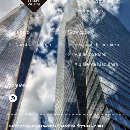
Nuestro Compromiso
Distribuidores
Catálogo
Servicios
Nuestro Catálogo
Servicios de Limpieza
Pulido de Pisos
Alquiler de Maquinas
¡Síguenos!
Hecho por Agencia UPconnect servicios digitales - CHILE