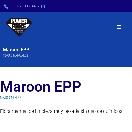
+507 6112-4492
INICIO
Maroon EPP
FIBRAS MANUALES
NOSOTROS
PRODUCTOS
Maroon EPP
SERVICIOS
MAROON EPP
POWER TIPS
Fibra manual de limpieza muy pesada sin uso de químicos.
CONTÁCTENOS