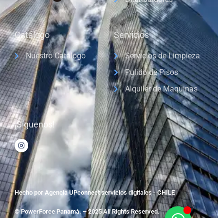
Catálogo
Servicios
Nuestro Catálogo
Servicios de Limpieza
Pulido de Pisos
Alquiler de Maquinas
¡Síguenos!
Hecho por Agencia UPconnect servicios digitales - CHILE
© PowerForce Panamá. – 2025 All Rights Reserved.