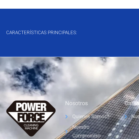
CARACTERÍSTICAS PRINCIPALES:
Nosotros
Catál
Quienes Somos?
Nue
Nuestro
Compromiso