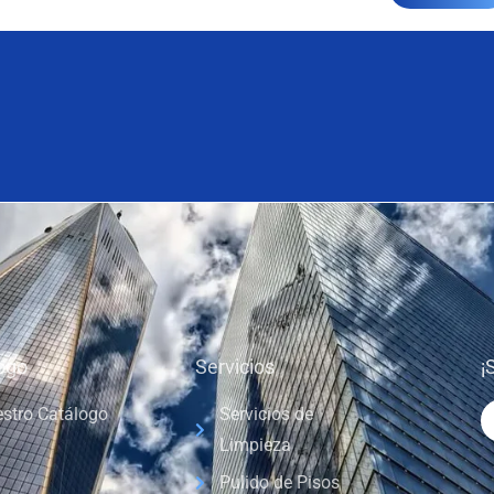
ogo
Servicios
¡
stro Catálogo
Servicios de
Limpieza
Pulido de Pisos