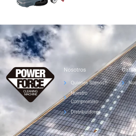
Nosotros
Catál
Quienes Somos?
Nue
Nuestro
Compromiso
Distribuidores