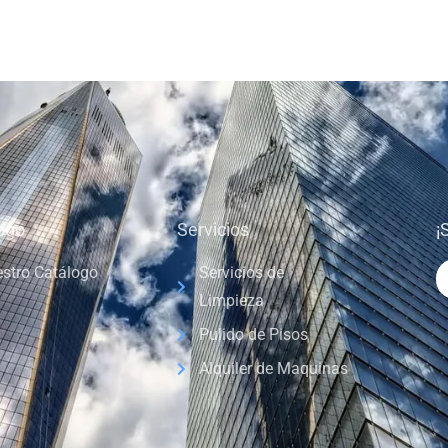
ogo
Servicios
¡
stro Catálogo
Servicios de
Limpieza
Pulido de Pisos
Alquiler de Maquinas