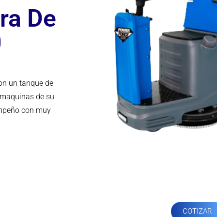
ra De
0
con un tanque de
s maquinas de su
empeño con muy
COTIZAR