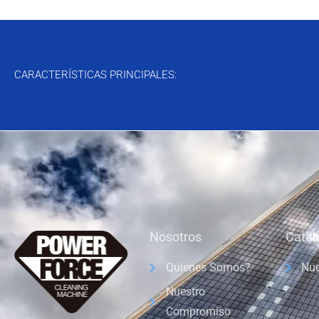
CARACTERÍSTICAS PRINCIPALES:
Nosotros
Catál
Quienes Somos?
Nue
Nuestro
Compromiso