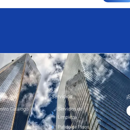
ogo
Servicios
¡
stro Catálogo
Servicios de
Limpieza
Pulido de Pisos