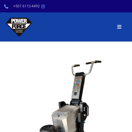
+507 6112-4492
INICIO
NOSOTROS
PRODUCTOS
SERVICIOS
POWER TIPS
CONTÁCTENOS