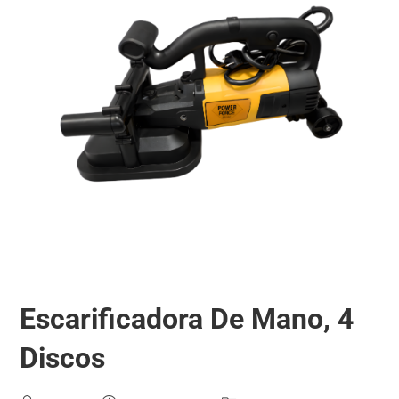
Escarificadora De Mano, 4
Discos