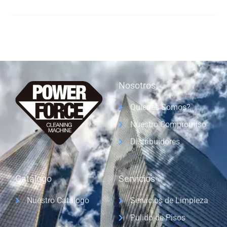
Nosotros
Quienes Somos?
Nuestro Compromiso
Distribuidores
Catálogo
Servicios
Nuestro Catálogo
Servicios de Limpieza
Pulido de Pisos